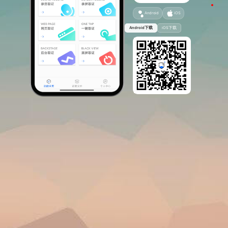
page2
Android
iOS
Android下载
iOS下载